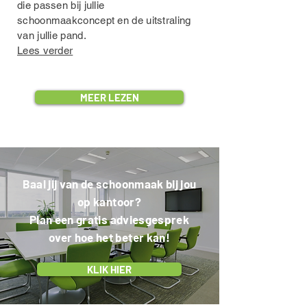
die passen bij jullie
schoonmaakconcept en de uitstraling
van jullie pand.
Lees verder
MEER LEZEN
Baal jij van de schoonmaak bij jou
op kantoor?
Plan een gratis adviesgesprek
over hoe het beter kan!
KLIK HIER